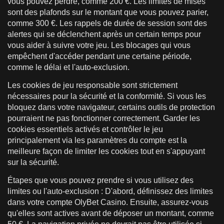
vous pouvez perdre, comme 200 €. Les limites de mises
sont des plafonds sur le montant que vous pouvez parier,
comme 300 €. Les rappels de durée de session sont des
alertes qui se déclenchent après un certain temps pour
vous aider à suivre votre jeu. Les blocages qui vous
empêchent d'accéder pendant une certaine période,
comme le délai et l'auto-exclusion.
Les cookies de jeu responsable sont strictement
nécessaires pour la sécurité et la conformité. Si vous les
bloquez dans votre navigateur, certains outils de protection
pourraient ne pas fonctionner correctement. Garder les
cookies essentiels activés et contrôler le jeu
principalement via les paramètres du compte est la
meilleure façon de limiter les cookies tout en s'appuyant
sur la sécurité.
Étapes que vous pouvez prendre si vous utilisez des
limites ou l'auto-exclusion : D'abord, définissez des limites
dans votre compte OlyBet Casino. Ensuite, assurez-vous
qu'elles sont actives avant de déposer un montant, comme