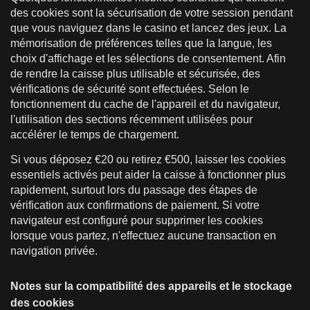
des cookies sont la sécurisation de votre session pendant
que vous naviguez dans le casino et lancez des jeux. La
mémorisation de préférences telles que la langue, les
choix d'affichage et les sélections de consentement. Afin
de rendre la caisse plus utilisable et sécurisée, des
vérifications de sécurité sont effectuées. Selon le
fonctionnement du cache de l'appareil et du navigateur,
l'utilisation des sections récemment utilisées pour
accélérer le temps de chargement.
Si vous déposez €20 ou retirez €500, laisser les cookies
essentiels activés peut aider la caisse à fonctionner plus
rapidement, surtout lors du passage des étapes de
vérification aux confirmations de paiement. Si votre
navigateur est configuré pour supprimer les cookies
lorsque vous partez, n'effectuez aucune transaction en
navigation privée.
Notes sur la compatibilité des appareils et le stockage
des cookies