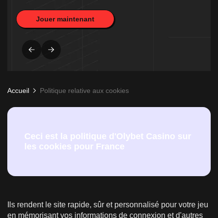
Jouer maintenant
Accueil
Politique relative aux cookies
Ceci est la politique d'Olybet Casino sur
les cookies pour France
Ils rendent le site rapide, sûr et personnalisé pour votre jeu
en mémorisant vos informations de connexion et d'autres