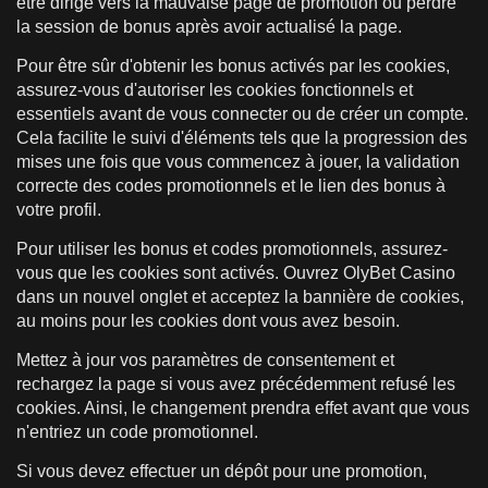
être dirigé vers la mauvaise page de promotion ou perdre
la session de bonus après avoir actualisé la page.
Pour être sûr d'obtenir les bonus activés par les cookies,
assurez-vous d'autoriser les cookies fonctionnels et
essentiels avant de vous connecter ou de créer un compte.
Cela facilite le suivi d'éléments tels que la progression des
mises une fois que vous commencez à jouer, la validation
correcte des codes promotionnels et le lien des bonus à
votre profil.
Pour utiliser les bonus et codes promotionnels, assurez-
vous que les cookies sont activés. Ouvrez OlyBet Casino
dans un nouvel onglet et acceptez la bannière de cookies,
au moins pour les cookies dont vous avez besoin.
Mettez à jour vos paramètres de consentement et
rechargez la page si vous avez précédemment refusé les
cookies. Ainsi, le changement prendra effet avant que vous
n'entriez un code promotionnel.
Si vous devez effectuer un dépôt pour une promotion,