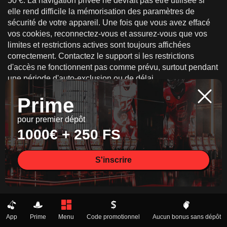
50 €. La navigation privée ne devrait pas être utilisée si
elle rend difficile la mémorisation des paramètres de
sécurité de votre appareil. Une fois que vous avez effacé
vos cookies, reconnectez-vous et assurez-vous que vos
limites et restrictions actives sont toujours affichées
correctement. Contactez le support si les restrictions
d'accès ne fonctionnent pas comme prévu, surtout pendant
une période d'auto-exclusion ou de délai.
Les cookies de jeu sûr peuvent également aider à séparer
Prime
vos limites personnelles de la session d'un autre utilisateur
si vous partagez un appareil. Ne sauvegardez pas vos
pour premier dépôt
mots de passe sur des appareils utilisés par d'autres
1000€ + 250 FS
personnes. Utilisez toujours votre propre connexion de
compte.
S'inscrire
FAQ
Les cookies vont-ils changer la façon dont je dépose et
retire de l'argent chez Olybet Casino dans France ?
App
Prime
Menu
Code promotionnel
Aucun bonus sans dépôt