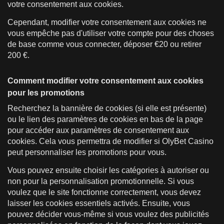
votre consentement aux cookies.
Cependant, modifier votre consentement aux cookies ne
vous empêche pas d'utiliser votre compte pour des choses
de base comme vous connecter, déposer €20 ou retirer
200 €.
Comment modifier votre consentement aux cookies
pour les promotions
Recherchez la bannière de cookies (si elle est présente)
ou le lien des paramètres de cookies en bas de la page
pour accéder aux paramètres de consentement aux
cookies. Cela vous permettra de modifier si OlyBet Casino
peut personnaliser les promotions pour vous.
Vous pouvez ensuite choisir les catégories à autoriser ou
non pour la personnalisation promotionnelle. Si vous
voulez que le site fonctionne correctement, vous devez
laisser les cookies essentiels activés. Ensuite, vous
pouvez décider vous-même si vous voulez des publicités