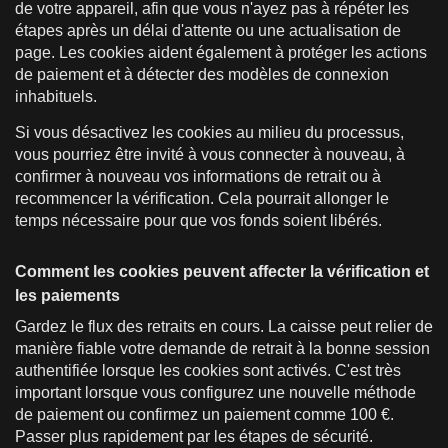
de votre appareil, afin que vous n'ayez pas à répéter les
étapes après un délai d'attente ou une actualisation de
page. Les cookies aident également à protéger les actions
de paiement et à détecter des modèles de connexion
inhabituels.
Si vous désactivez les cookies au milieu du processus,
vous pourriez être invité à vous connecter à nouveau, à
confirmer à nouveau vos informations de retrait ou à
recommencer la vérification. Cela pourrait allonger le
temps nécessaire pour que vos fonds soient libérés.
Comment les cookies peuvent affecter la vérification et
les paiements
Gardez le flux des retraits en cours. La caisse peut relier de
manière fiable votre demande de retrait à la bonne session
authentifiée lorsque les cookies sont activés. C'est très
important lorsque vous configurez une nouvelle méthode
de paiement ou confirmez un paiement comme 100 €.
Passer plus rapidement par les étapes de sécurité.