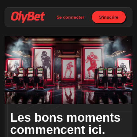
Se connecter
S'inscrire
Les bons moments
commencent ici.