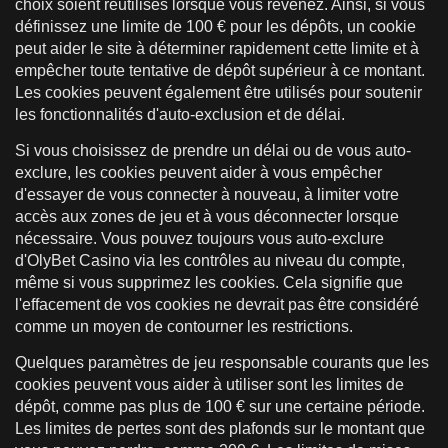
choix soient réutilisés lorsque vous revenez. Ainsi, si vous
définissez une limite de 100 € pour les dépôts, un cookie
peut aider le site à déterminer rapidement cette limite et à
empêcher toute tentative de dépôt supérieur à ce montant.
Les cookies peuvent également être utilisés pour soutenir
les fonctionnalités d'auto-exclusion et de délai.
Si vous choisissez de prendre un délai ou de vous auto-
exclure, les cookies peuvent aider à vous empêcher
d'essayer de vous connecter à nouveau, à limiter votre
accès aux zones de jeu et à vous déconnecter lorsque
nécessaire. Vous pouvez toujours vous auto-exclure
d'OlyBet Casino via les contrôles au niveau du compte,
même si vous supprimez les cookies. Cela signifie que
l'effacement de vos cookies ne devrait pas être considéré
comme un moyen de contourner les restrictions.
Quelques paramètres de jeu responsable courants que les
cookies peuvent vous aider à utiliser sont les limites de
dépôt, comme pas plus de 100 € sur une certaine période.
Les limites de pertes sont des plafonds sur le montant que