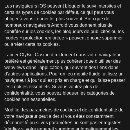
Les navigateurs iOS peuvent bloquer le suivi intersites et
certains types de cookies par défaut, ce qui peut vous
obliger à vous connecter plus souvent. Bien que de
nombreux navigateurs Android vous donnent plus de
contrôle sur les cookies, les bloqueurs de publicités ou les
modes « protection renforcée » peuvent encore supprimer
ou arrêter certains cookies.
Lancer OlyBet Casino directement dans votre navigateur
préféré est généralement plus cohérent que d'utiliser des
webviews dans l'application, qui ouvrent des liens dans
d'autres applications. Pour un jeu mobile fluide, utilisez un
navigateur à jour qui est pris en charge et qui laisse passer
les cookies essentiels. Si vous voulez plus de
confidentialité, vous pouvez bloquer les catégories de
cookies non essentielles.
Modifier les paramètres de cookies et de confidentialité de
votre navigateur peut aider si vous êtes constamment
déconnecté ou si vos paramètres ne sont pas enregistrés.
Vérifiez si votre appareil supprime automatiquement les