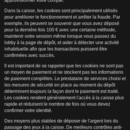
approvisionner votre compte.
Dans la caisse, les cookies sont principalement utilisés
pour améliorer le fonctionnement et arrêter la fraude. Par
exemple, ils peuvent se souvenir que vous avez déposé
pour la dernière fois 100 € avec une certaine méthode,
maintenir votre session même lorsque vous passez du
lobby à la page de dépôt, et aider à détecter une activité
inhabituelle afin que les transactions puissent être
confirmées avec succès.
Il est important de se rappeler que les cookies ne sont pas
un moyen de paiement et ne stockent pas les informations
de paiement complètes. Le prestataire de services choisi et
les mesures de sécurité en place au moment du dépôt
déterminent toujours la façon dont le paiement est traité.
Les cookies rendent généralement l'accès à la caisse plus
rapide et réduisent le nombre de fois où vous devez
confirmer votre identité.
Des moyens plus stables de déposer de l'argent lors du
passage des jeux à la caisse. De meilleurs contrôles anti-