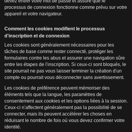
devez entrer votre mot de passe et assure que le
processus de connexion fonctionne comme prévu sur votre
appareil et votre navigateur.
Comment les cookies modifient le processus
d'inscription et de connexion
Les cookies sont généralement nécessaires pour les
tâches de base comme rester connecté, protéger les
formulaires contre les abus et assurer une navigation sûre
entre les étapes de l'inscription. Si ceux-ci sont bloqués, le
site pourrait ne pas vous laisser terminer la création d'un
compte ou pourrait vous déconnecter sans avertissement.
Les cookies de préférence peuvent mémoriser des
éléments tels que la langue, les paramètres de
consentement aux cookies et les options liées à la session.
Ceux-ci n'affectent généralement pas la possibilité de se
connecter, mais ils peuvent accélérer les choses en
réduisant le nombre de fois où vous devez confirmer votre
identité.