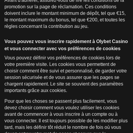
Avant d'adhérer, assurez-vous de lire les conditions de la
promotion sur la page de réclamation. Ces conditions
doivent inclure le montant minimum de dépôt, tel que €15,
le montant maximum du bonus, tel que €200, et toutes les
règles concernant la contribution au jeu.
Vous pouvez vous inscrire rapidement à Olybet Casino
et vous connecter avec vos préférences de cookies
Vous pouvez définir vos préférences de cookies lors de
votre première visite. Les cookies vous permettent de
choisir comment être suivi et personnalisé, de garder votre
session sécurisée et de vous assurer que les pages se
chargent rapidement. Le site se souvient des paramètres
importants grâce aux cookies.
Pour que les choses se passent plus facilement, vous
devez choisir comment vous voulez utiliser les cookies
avant de commencer à vous inscrire à un compte ou à
vous connecter. Il est toujours possible de les modifier plus
tard, mais les définir tôt réduit le nombre de fois où vous