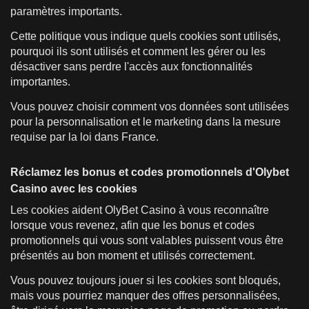
paramètres importants.
Cette politique vous indique quels cookies sont utilisés,
pourquoi ils sont utilisés et comment les gérer ou les
désactiver sans perdre l'accès aux fonctionnalités
importantes.
Vous pouvez choisir comment vos données sont utilisées
pour la personnalisation et le marketing dans la mesure
requise par la loi dans France.
Réclamez les bonus et codes promotionnels d'Olybet
Casino avec les cookies
Les cookies aident OlyBet Casino à vous reconnaître
lorsque vous revenez, afin que les bonus et codes
promotionnels qui vous sont valables puissent vous être
présentés au bon moment et utilisés correctement.
Vous pouvez toujours jouer si les cookies sont bloqués,
mais vous pourriez manquer des offres personnalisées,