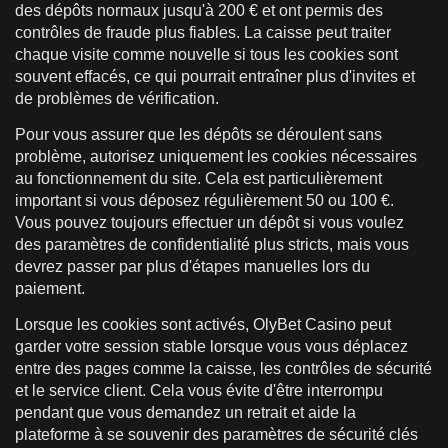
des dépôts normaux jusqu'à 200 € et ont permis des
contrôles de fraude plus fiables. La caisse peut traiter
chaque visite comme nouvelle si tous les cookies sont
souvent effacés, ce qui pourrait entraîner plus d'invites et
de problèmes de vérification.
Pour vous assurer que les dépôts se déroulent sans
problème, autorisez uniquement les cookies nécessaires
au fonctionnement du site. Cela est particulièrement
important si vous déposez régulièrement 50 ou 100 €.
Vous pouvez toujours effectuer un dépôt si vous voulez
des paramètres de confidentialité plus stricts, mais vous
devrez passer par plus d'étapes manuelles lors du
paiement.
Lorsque les cookies sont activés, OlyBet Casino peut
garder votre session stable lorsque vous vous déplacez
entre des pages comme la caisse, les contrôles de sécurité
et le service client. Cela vous évite d'être interrompu
pendant que vous demandez un retrait et aide la
plateforme à se souvenir des paramètres de sécurité clés