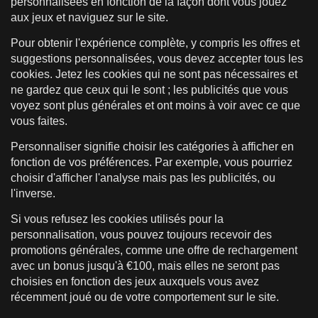
personnalisées en fonction de la façon dont vous jouez
aux jeux et naviguez sur le site.
Pour obtenir l'expérience complète, y compris les offres et
suggestions personnalisées, vous devez accepter tous les
cookies. Jetez les cookies qui ne sont pas nécessaires et
ne gardez que ceux qui le sont ; les publicités que vous
voyez sont plus générales et ont moins à voir avec ce que
vous faites.
Personnaliser signifie choisir les catégories à afficher en
fonction de vos préférences. Par exemple, vous pourriez
choisir d'afficher l'analyse mais pas les publicités, ou
l'inverse.
Si vous refusez les cookies utilisés pour la
personnalisation, vous pouvez toujours recevoir des
promotions générales, comme une offre de rechargement
avec un bonus jusqu'à €100, mais elles ne seront pas
choisies en fonction des jeux auxquels vous avez
récemment joué ou de votre comportement sur le site.