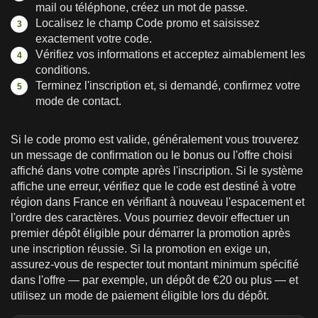
mail ou téléphone, créez un mot de passe.
Localisez le champ Code promo et saisissez
exactement votre code.
Vérifiez vos informations et acceptez aimablement les
conditions.
Terminez l'inscription et, si demandé, confirmez votre
mode de contact.
Si le code promo est valide, généralement vous trouverez
un message de confirmation ou le bonus ou l'offre choisi
affiché dans votre compte après l'inscription. Si le système
affiche une erreur, vérifiez que le code est destiné à votre
région dans France en vérifiant à nouveau l'espacement et
l'ordre des caractères. Vous pourriez devoir effectuer un
premier dépôt éligible pour démarrer la promotion après
une inscription réussie. Si la promotion en exige un,
assurez-vous de respecter tout montant minimum spécifié
dans l'offre — par exemple, un dépôt de €20 ou plus — et
utilisez un mode de paiement éligible lors du dépôt.