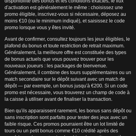
disponibilité des bonus et les conditions exactes, le flux
d'activation est généralement le même : choisissez une
promo éligible, inscrivez-vous si nécessaire, déposez au
moins €10 (ou le minimum indiqué), et saisissez le code
promo lorsque vous y êtes invité.
Avant de confirmer, consultez toujours les jeux éligibles, le
plafond du bonus et toute restriction de retrait maximum.
Généralement, la meilleure offre est constituée des types
de bonus actuels que vous pouvez trouver pour les
nouveaux joueurs : les packages de bienvenue.
Généralement, il combine des tours supplémentaires ou un
match secondaire sur le dépôt suivant avec un match de
dépôt — par exemple, un bonus jusqu'à €200. Si un code
promo est nécessaire, vous trouverez un champ de code à
la caisse à utiliser avant de finaliser la transaction.
Bien qu'ils apparaissent rarement, les bonus sans dépôt ou
sans inscription sont parfaits pour tester des jeux avec un
faible risque. Ces promos pourraient être un lot limité de
tours ou un petit bonus comme €10 crédité après des