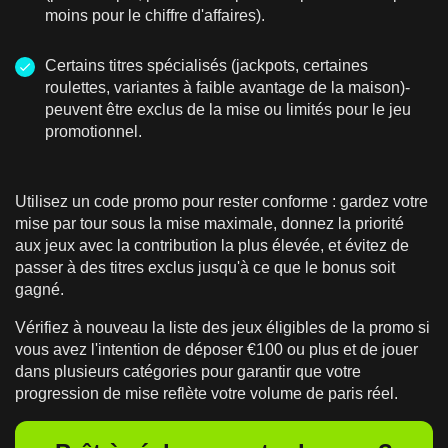
moins pour le chiffre d'affaires).
Certains titres spécialisés (jackpots, certaines
roulettes, variantes à faible avantage de la maison)-
peuvent être exclus de la mise ou limités pour le jeu
promotionnel.
Utilisez un code promo pour rester conforme : gardez votre
mise par tour sous la mise maximale, donnez la priorité
aux jeux avec la contribution la plus élevée, et évitez de
passer à des titres exclus jusqu'à ce que le bonus soit
gagné.
Vérifiez à nouveau la liste des jeux éligibles de la promo si
vous avez l'intention de déposer €100 ou plus et de jouer
dans plusieurs catégories pour garantir que votre
progression de mise reflète votre volume de paris réel.