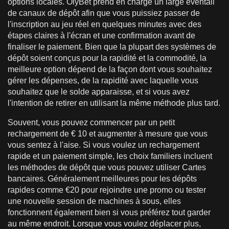
options locales. OlyBet prend en charge un large éventail
de canaux de dépôt afin que vous puissiez passer de
l'inscription au jeu réel en quelques minutes avec des
étapes claires à l'écran et une confirmation avant de
finaliser le paiement. Bien que la plupart des systèmes de
dépôt soient conçus pour la rapidité et la commodité, la
meilleure option dépend de la façon dont vous souhaitez
gérer les dépenses, de la rapidité avec laquelle vous
souhaitez que le solde apparaisse, et si vous avez
l'intention de retirer en utilisant la même méthode plus tard.
Souvent, vous pouvez commencer par un petit
rechargement de € 10 et augmenter à mesure que vous
vous sentez à l'aise. Si vous voulez un rechargement
rapide et un paiement simple, les choix familiers incluent
les méthodes de dépôt que vous pouvez utiliser Cartes
bancaires. Généralement meilleures pour les dépôts
rapides comme €20 pour rejoindre une promo ou tester
une nouvelle session de machines à sous, elles
fonctionnent également bien si vous préférez tout garder
au même endroit. Lorsque vous voulez déplacer plus,