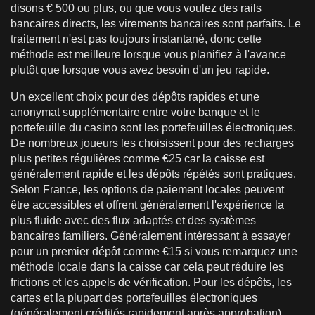
disons € 500 ou plus, ou que vous voulez des rails
bancaires directs, les virements bancaires sont parfaits. Le
traitement n'est pas toujours instantané, donc cette
méthode est meilleure lorsque vous planifiez à l'avance
plutôt que lorsque vous avez besoin d'un jeu rapide.
Un excellent choix pour des dépôts rapides et une
anonymat supplémentaire entre votre banque et le
portefeuille du casino sont les portefeuilles électroniques.
De nombreux joueurs les choisissent pour des recharges
plus petites régulières comme €25 car la caisse est
généralement rapide et les dépôts répétés sont pratiques.
Selon France, les options de paiement locales peuvent
être accessibles et offrent généralement l'expérience la
plus fluide avec des flux adaptés et des systèmes
bancaires familiers. Généralement intéressant à essayer
pour un premier dépôt comme €15 si vous remarquez une
méthode locale dans la caisse car cela peut réduire les
frictions et les appels de vérification. Pour les dépôts, les
cartes et la plupart des portefeuilles électroniques
(généralement crédités rapidement après approbation)