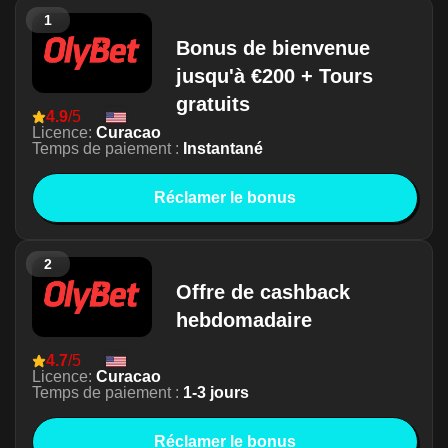
1
Bonus de bienvenue
jusqu'à €200 + Tours
gratuits
4.9
/5
Licence:
Curacao
Temps de paiement :
Instantané
Réclamer le bonus
2
Offre de cashback
hebdomadaire
4.7
/5
Licence:
Curacao
Temps de paiement :
1-3 jours
Réclamer le bonus