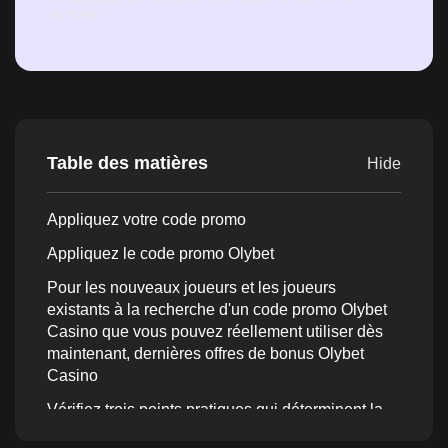
termine.
Table des matières
Hide
Appliquez votre code promo
Appliquez le code promo Olybet
Pour les nouveaux joueurs et les joueurs
existants à la recherche d'un code promo Olybet
Casino que vous pouvez réellement utiliser dès
maintenant, dernières offres de bonus Olybet
Casino
Vérifiez trois points pratiques qui déterminent la
rapidité avec laquelle vous pouvez transformer