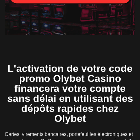
L'activation de votre code
promo Olybet Casino
financera votre compte
sans délai en utilisant des
dépôts rapides chez
Olybet
Cartes, virements bancaires, portefeuilles électroniques et