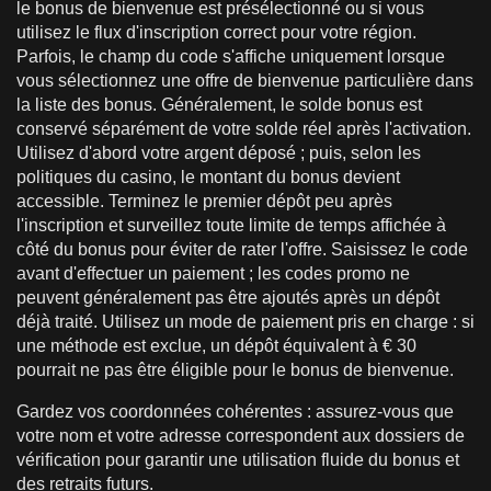
le bonus de bienvenue est présélectionné ou si vous
utilisez le flux d'inscription correct pour votre région.
Parfois, le champ du code s'affiche uniquement lorsque
vous sélectionnez une offre de bienvenue particulière dans
la liste des bonus. Généralement, le solde bonus est
conservé séparément de votre solde réel après l'activation.
Utilisez d'abord votre argent déposé ; puis, selon les
politiques du casino, le montant du bonus devient
accessible. Terminez le premier dépôt peu après
l'inscription et surveillez toute limite de temps affichée à
côté du bonus pour éviter de rater l'offre. Saisissez le code
avant d'effectuer un paiement ; les codes promo ne
peuvent généralement pas être ajoutés après un dépôt
déjà traité. Utilisez un mode de paiement pris en charge : si
une méthode est exclue, un dépôt équivalent à € 30
pourrait ne pas être éligible pour le bonus de bienvenue.
Gardez vos coordonnées cohérentes : assurez-vous que
votre nom et votre adresse correspondent aux dossiers de
vérification pour garantir une utilisation fluide du bonus et
des retraits futurs.