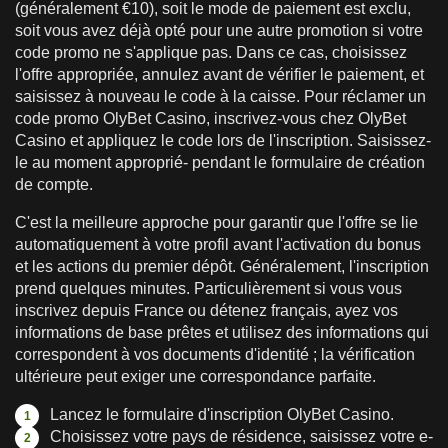
(généralement €10), soit le mode de paiement est exclu,
soit vous avez déjà opté pour une autre promotion si votre
code promo ne s'applique pas. Dans ce cas, choisissez
l'offre appropriée, annulez avant de vérifier le paiement, et
saisissez à nouveau le code à la caisse. Pour réclamer un
code promo OlyBet Casino, inscrivez-vous chez OlyBet
Casino et appliquez le code lors de l'inscription. Saisissez-
le au moment approprié- pendant le formulaire de création
de compte.
C'est la meilleure approche pour garantir que l'offre se lie
automatiquement à votre profil avant l'activation du bonus
et les actions du premier dépôt. Généralement, l'inscription
prend quelques minutes. Particulièrement si vous vous
inscrivez depuis France ou détenez français, ayez vos
informations de base prêtes et utilisez des informations qui
correspondent à vos documents d'identité ; la vérification
ultérieure peut exiger une correspondance parfaite.
Lancez le formulaire d'inscription OlyBet Casino.
Choisissez votre pays de résidence, saisissez votre e-