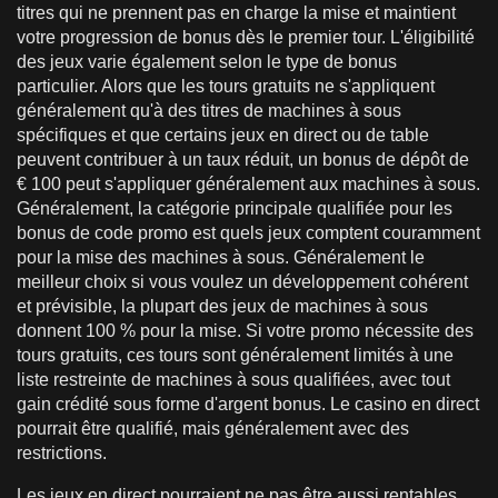
titres qui ne prennent pas en charge la mise et maintient
votre progression de bonus dès le premier tour. L'éligibilité
des jeux varie également selon le type de bonus
particulier. Alors que les tours gratuits ne s'appliquent
généralement qu'à des titres de machines à sous
spécifiques et que certains jeux en direct ou de table
peuvent contribuer à un taux réduit, un bonus de dépôt de
€ 100 peut s'appliquer généralement aux machines à sous.
Généralement, la catégorie principale qualifiée pour les
bonus de code promo est quels jeux comptent couramment
pour la mise des machines à sous. Généralement le
meilleur choix si vous voulez un développement cohérent
et prévisible, la plupart des jeux de machines à sous
donnent 100 % pour la mise. Si votre promo nécessite des
tours gratuits, ces tours sont généralement limités à une
liste restreinte de machines à sous qualifiées, avec tout
gain crédité sous forme d'argent bonus. Le casino en direct
pourrait être qualifié, mais généralement avec des
restrictions.
Les jeux en direct pourraient ne pas être aussi rentables