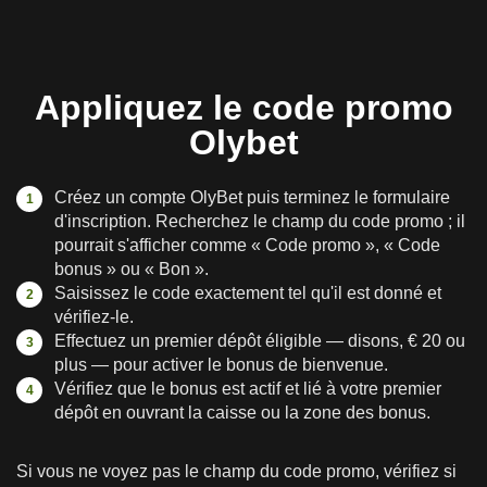
Appliquez le code promo
Olybet
Créez un compte OlyBet puis terminez le formulaire
d'inscription. Recherchez le champ du code promo ; il
pourrait s'afficher comme « Code promo », « Code
bonus » ou « Bon ».
Saisissez le code exactement tel qu'il est donné et
vérifiez-le.
Effectuez un premier dépôt éligible — disons, € 20 ou
plus — pour activer le bonus de bienvenue.
Vérifiez que le bonus est actif et lié à votre premier
dépôt en ouvrant la caisse ou la zone des bonus.
Si vous ne voyez pas le champ du code promo, vérifiez si